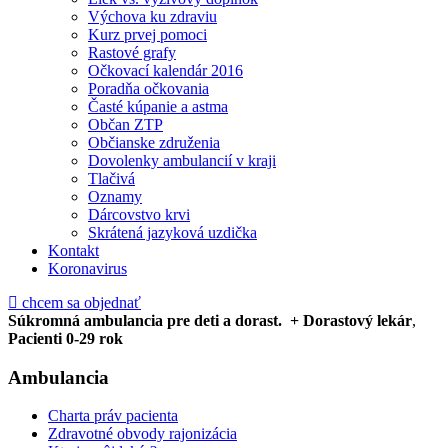
Výchova ku zdraviu
Kurz prvej pomoci
Rastové grafy
Očkovací kalendár 2016
Poradňa očkovania
Časté kúpanie a astma
Občan ZTP
Občianske združenia
Dovolenky ambulancií v kraji
Tlačivá
Oznamy
Dárcovstvo krvi
Skrátená jazyková uzdička
Kontakt
Koronavirus
chcem sa objednať
Súkromná ambulancia
pre deti a dorast.
+ Dorastový lekár
,
Pacienti 0-29 rok
Ambulancia
Charta práv pacienta
Zdravotné obvody rajonizácia