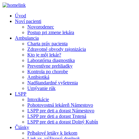
Úvod
Noví pacienti
Novorodenec
Postup pri zmene lekára
Ambulancia
Charta práv pacienta
Zdravotné obvody rajonizácia
Kto je môj lekár?
Laboratórna diagnostika
Preventívne prehliadky
Kontrola po chorobe
Antibiotiká
Nadštandardné vyšetrenia
Umývanie rúk
LSPP
Intoxikácie
Pohotovostná lekáreň Námestovo
LSPP pre deti a dorast Námestovo
LSPP pre deti a dorast Trstená
LSPP pre deti a dorast Dolný Kubín
Články
Príbalové letáky k liekom
Liek vs. výživový doplnok