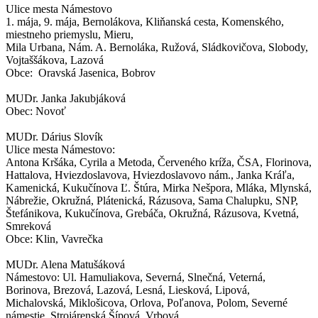
Ulice mesta Námestovo
1. mája, 9. mája, Bernolákova, Kliňanská cesta, Komenského,
miestneho priemyslu, Mieru,
Mila Urbana, Nám. A. Bernoláka, Ružová, Sládkovičova, Slobody,
Vojtaššákova, Lazová
Obce: Oravská Jasenica, Bobrov
MUDr. Janka Jakubjáková
Obec: Novoť
MUDr. Dárius Slovík
Ulice mesta Námestovo:
Antona Kršáka, Cyrila a Metoda, Červeného kríža, ČSA, Florinova,
Hattalova, Hviezdoslavova, Hviezdoslavovo nám., Janka Kráľa,
Kamenická, Kukučínova Ľ. Štúra, Mirka Nešpora, Mláka, Mlynská,
Nábrežie, Okružná, Plátenická, Rázusova, Sama Chalupku, SNP,
Štefánikova, Kukučínova, Grebáča, Okružná, Rázusova, Kvetná,
Smreková
Obce: Klin, Vavrečka
MUDr. Alena Matušáková
Námestovo: Ul. Hamuliakova, Severná, Slnečná, Veterná,
Borinova, Brezová, Lazová, Lesná, Liesková, Lipová,
Michalovská, Miklošicova, Orlova, Poľanova, Polom, Severné
námestie, Strojárenská Šípová, Vrbová