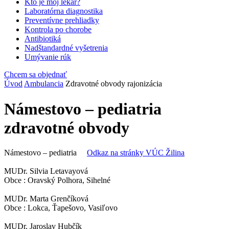
Kto je môj lekár?
Laboratórna diagnostika
Preventívne prehliadky
Kontrola po chorobe
Antibiotiká
Nadštandardné vyšetrenia
Umývanie rúk
Chcem sa objednať
Úvod
Ambulancia
Zdravotné obvody rajonizácia
Námestovo – pediatria
zdravotné obvody
Námestovo – pediatria
Odkaz na stránky VÚC Žilina
MUDr. Silvia Letavayová
Obce : Oravský Polhora, Sihelné
MUDr. Marta Grenčíková
Obce : Lokca, Ťapešovo, Vasiľovo
MUDr. Jaroslav Hubčík