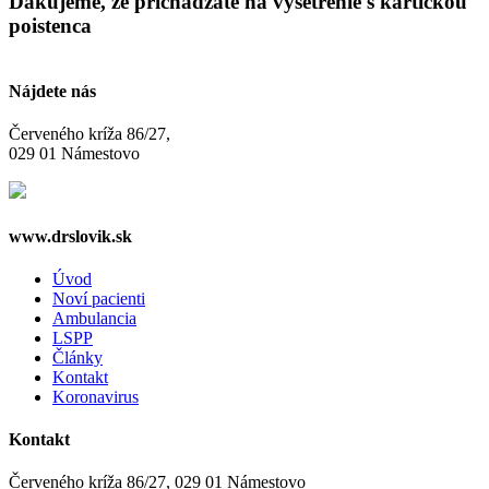
Ďakujeme, že prichádzate na vyšetrenie s
kartičkou
poistenca
Nájdete nás
Červeného kríža 86/27,
029 01 Námestovo
www.drslovik.sk
Úvod
Noví pacienti
Ambulancia
LSPP
Články
Kontakt
Koronavirus
Kontakt
Červeného kríža 86/27, 029 01 Námestovo